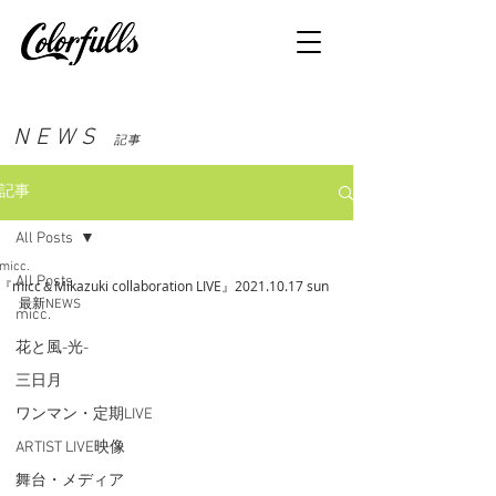
NEWS
記事
記事
All Posts
micc.
All Posts
『micc＆Mikazuki collaboration LIVE』2021.10.17 sun
最新NEWS
micc.
花と風-光-
三日月
ワンマン・定期LIVE
ARTIST LIVE映像
舞台・メディア