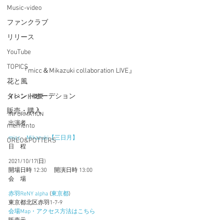
Music-video
ファンクラブ
リリース
YouTube
TOPICS
『micc＆Mikazuki collaboration LIVE』
花と風
イベント概要
タレントオーデション
販売・購入
INFORMATION
出演者
memento
micc.
 , 
Mikazuki【三日月】
OREO&POTTERS
日　程
2021/10/17(日)
開場日時 12:30　 開演日時 13:00　
会　場
赤羽ReNY alpha
 (
東京都
)
東京都北区赤羽1-7-9
会場Map・アクセス方法はこちら
販売元