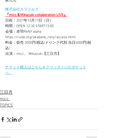
株式会社カラフルズ
『micc＆Mikazuki collaboration LIVE』
日程：2021年10月17日（日）
時間：OPEN 12:30 START13:00 
会場：赤羽ReNY alpha
https://ruido.org/akabane_reny/access.html
料金：前売 3500円(税込)ドリンク代別 当日4000円(税
込)
出演：micc、 Mikazuki【三日月】
チケット購入はこちらをクリック！LIVEポケット
へ　
三日月
micc.
TOPICS