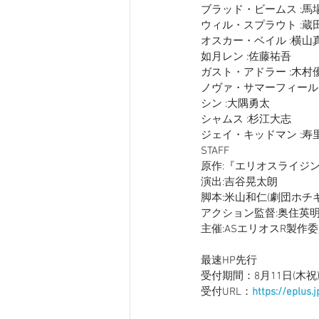
ブラッド・ビームス :馬
ウィル・スプラウト :蔵
オスカー・ベイル :横山
如月レン :佐藤祐吾
ガスト・アドラー :木村
ノヴァ・サマーフィール
シン :大隅勇太
シャムス :杉江大志
ジェイ・キッドマン :寿
STAFF
原作:『エリオスライジングヒ
演出:吉谷晃太朗
脚本:米山和仁(劇団ホチキ
アクション監督:奥住英明(T.P.O
主催:ASエリオスR製作
最速HP先行
受付期間：8月11日(木祝)AM
受付URL：
https://eplus.