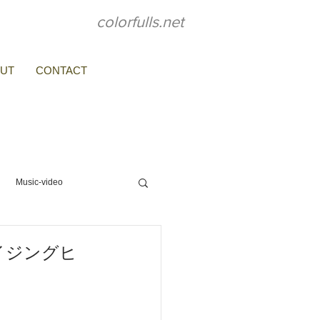
colorfulls.net
UT
CONTACT
Music-video
memento
ライジングヒ