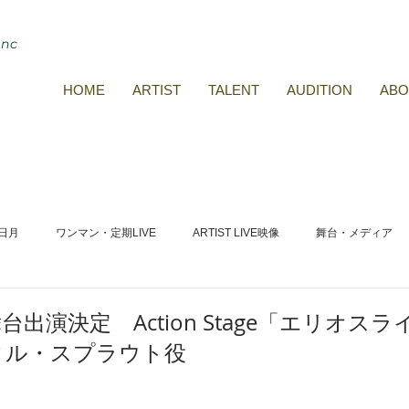
inc
HOME
ARTIST
TALENT
AUDITION
ABO
日月
ワンマン・定期LIVE
ARTIST LIVE映像
舞台・メディア
Tube
TOPICS
花と風
タレントオーデション
販売・購入
出演決定 Action Stage「エリオス
ィル・スプラウト役