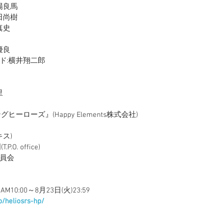
場良馬
田尚樹
真史
優良
ド:横井翔二郎
里
ーローズ』(Happy Elements株式会社)
ス)
. office)
委員会
10:00～8月23日(火)23:59
jp/heliosrs-hp/