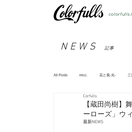
colorfulls.
NEWS
記事
All Posts
micc.
花と風-光-
三
Corfulls
ファンクラブ
リリース
You
【蔵田尚樹】舞台
ーローズ」ウ
最新NEWS
OREO&POTTERS