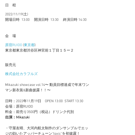
日　程
2022/11/19(土)
開場日時  13:00　 開演日時  13:30　 終演日時 14:30
会　場
原宿RUIDO
 (
東京都
)
東京都東京都渋谷区神宮前１丁目１５ー２
販売元
株式会社カラフルズ
Mikazuki showcase vol.14〜 動員目標達成で年末ワン
マン新衣装&新曲披露！！〜
日時：2022年11月19日　OPEN 13:00  START 13:30
会場：原宿RUIDO
料金：前売り3500円（税込）ドリンク代別　
出演：Mikazuki
・守屋友晴、大河内航太制作のダンサンブルでエッ
ジの効いたアッパーチューン''toxic''を初披露！