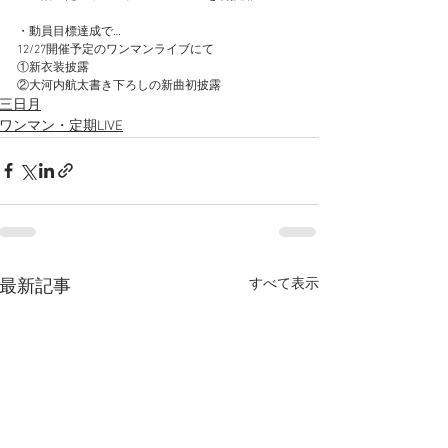
・動員目標達成で…
12/27開催予定のワンマンライブにて
①新衣装披露
②大河内航太書き下ろしの新曲初披露
三日月
ワンマン・定期LIVE
すべて表示
最新記事