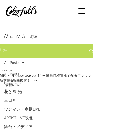
NEWS
記事
記事
All Posts
mikazuki
All Posts
Mikazuki showcase vol.14〜 動員目標達成で年末ワンマン
新衣装&新曲披露！！〜
micc.
最新NEWS
花と風-光-
三日月
ワンマン・定期LIVE
ARTIST LIVE映像
舞台・メディア