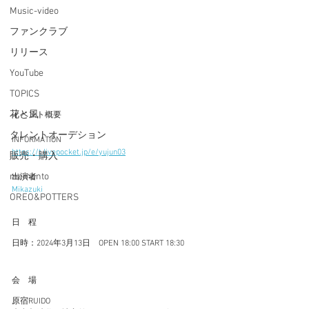
Music-video
ファンクラブ
リリース
YouTube
TOPICS
イベント概要
花と風
タレントオーデション
INFORMATION
https://t.livepocket.jp/e/yujun03
販売・購入
memento
出演者
Mikazuki
OREO&POTTERS
日　程
日時：2024年3月13日　OPEN 18:00 START 18:30
会　場
原宿RUIDO