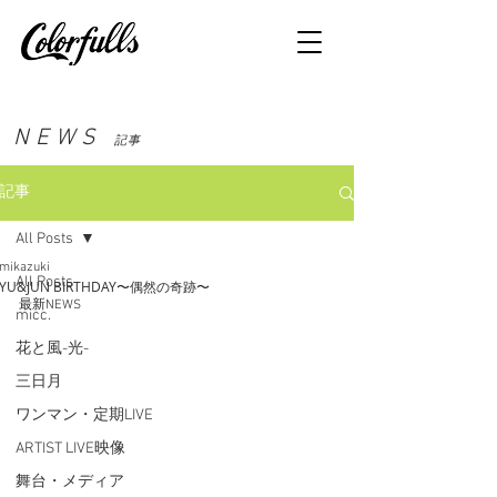
NEWS
記事
記事
All Posts
mikazuki
All Posts
YU&JUN BIRTHDAY〜偶然の奇跡〜
最新NEWS
micc.
花と風-光-
三日月
ワンマン・定期LIVE
ARTIST LIVE映像
舞台・メディア