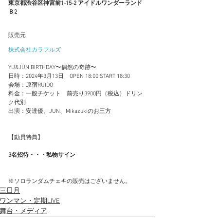
東京都渋谷区神宮前1-15-2 アイドルワンダーランド
Ｂ2
販売元
株式会社カラフルズ
YU&JUN BIRTHDAY〜偶然の奇跡〜
日時：2024年3月13日　OPEN 18:00 START 18:30
会場：原宿RUIDO
料金：一般チケット　前売り3900円（税込）ドリン
ク代別 　　　
出演：安達優、JUN、Mikazukiのお三方
【動員特典】
3名招待・・・私物サイン
※ソロランダムチェキの販売はございません。
三日月
ワンマン・定期LIVE
舞台・メディア