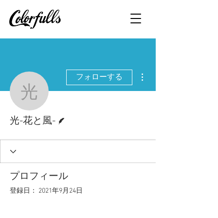
その他
フォローする
光-花と風-
脚本
光-花と風-
プロフィール
登録日： 2021年9月24日