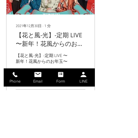
2021年12月30日
∙
1
分
【花と風-光】-定期 LIVE
〜新年！花風からのお年
玉〜2022/1/22(土)中止
【花と風-光】-定期 LIVE 〜
新年！花風からのお年玉〜
Phone
Email
Form
LINE
48
0
もっと見る