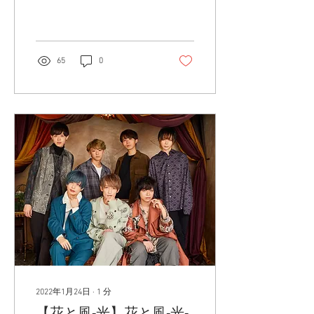
マンライブから 「花と風の
ラプソディー」 （ LIVE
Ver.) [Offcial Live Lyric Video]
を公開！
65
0
2022年1月24日
∙
1
分
【花と風-光】花と風-光-