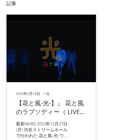
記事
2022年2月18日
∙
1
分
【花と風-光-】』 花と風
のラプソディー（ LIVE
Ver.) [Offcial Live Lyric
最新NEWS 2022年12月27日
Video]
(月) 渋谷ストリームホール
で行われた 花と風-光-ワン